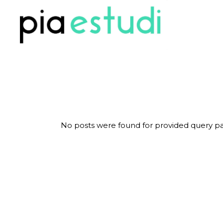
Skip
to
the
content
No posts were found for provided query p