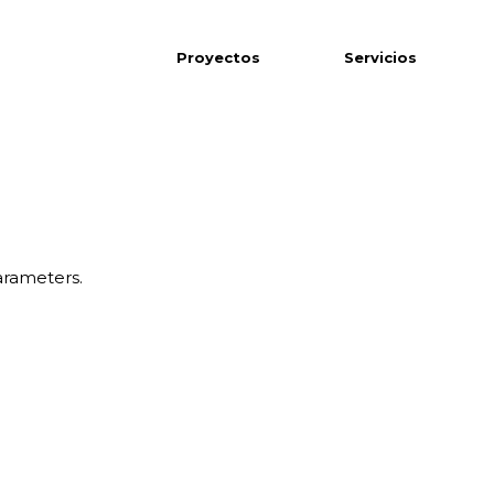
Proyectos
Servicios
Viviendas
Interiorismo residenc
Oficinas
Interiorismo de ofici
Restaurantes y hoteles
Interiorismo de retail y
arameters.
restauración
Comercios
Centros sanitarios