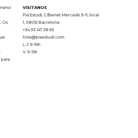
orismo
VISíTANOS
Pia Estudi, C/Benet Mercadé 9-11, local
. Os
1, 08012 Barcelona
+34 93 147 38 65
que
hola@piaestudi.com
L-J: 9-19h
y
V: 9-15h
 para