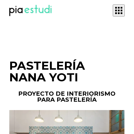
Skip
to
the
Abrir
content
menú
móvil
PASTELERÍA
NANA YOTI
PROYECTO DE INTERIORISMO
PARA PASTELERÍA