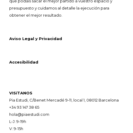
que podáis sacar el mejor partido a vuestro espacio y
presupuesto y cuidamos al detalle la ejecución para
obtener el mejor resultado.
Aviso Legal y Privacidad
Accesibilidad
VISíTANOS
Pia Estudi, C/Benet Mercadé 9-11, local 1, 08012 Barcelona
+34 93 147 38 65
hola@piaestudi.com
L-J: 9-19h
V: 9-15h